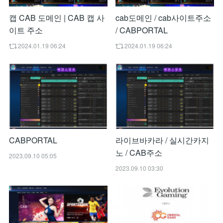
캡 CAB 도메인 | CAB 캡 사
cab도메인 / cab사이트주소
이트 주소
/ CABPORTAL
2024.01.19 06:24
2024.01.19 06:24
CABPORTAL
라이브바카라 / 실시간카지
노 / CAB주소
2023.09.10 05:05
2023.09.10 03:30