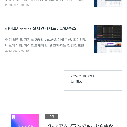
2023.09.10 05:05
라이브바카라 / 실시간카지노 / CAB주소
해외 브랜드 카지노 6종&nbsp;AG, 에볼루션, 오리엔탈,
비보게이밍, 마이크로게이밍, 벳컨카지노 진행캡포탈…
2023.09.10 03:30
2024.01.19 06:24
Untitled
PR
プレミアムプランでもっと自由な