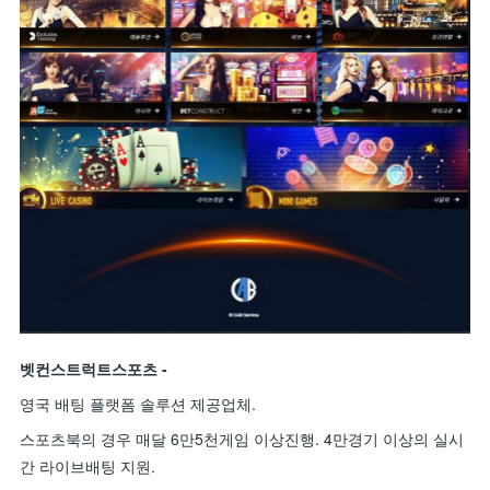
벳컨스트럭트스포츠 -
영국 배팅 플랫폼 솔루션 제공업체.
스포츠북의 경우 매달 6만5천게임 이상진행. 4만경기 이상의 실시
간 라이브배팅 지원.