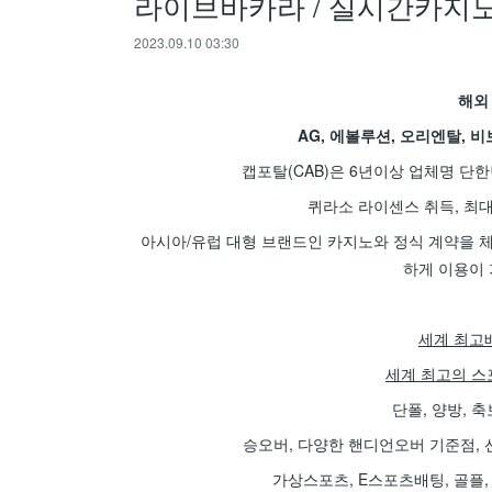
라이브바카라 / 실시간카지노 
2023.09.10 03:30
해외
AG, 에볼루션, 오리엔탈, 
캡포탈(CAB)은 6년이상 업체명 
퀴라소 라이센스 취득, 최
아시아/유럽 대형 브랜드인 카지노와 정식 계약을 
하게 이용이 
세계 최고
세계 최고의 
단폴, 양방, 
승오버, 다양한 핸디언오버 기준점, 
가상스포츠, E스포츠배팅, 골플,