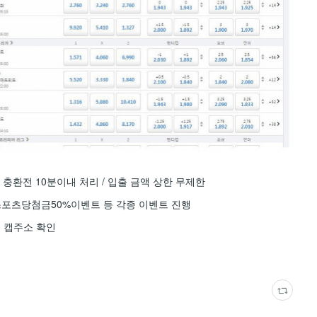
 충환전 10분이내 처리 / 입출 금액 상한 무제한
스포츠당첨금50%이벤트 등 각종 이벤트 진행
캡주소 확인