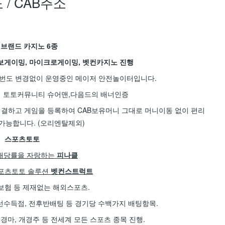
/ CAB주소
 브랜드 카지노 6종
비보게이밍, 마이크로게이밍, 벳컨카지노 진행
단한번도 변경없이 운영중인 메이저 안전놀이터입니다.
대 토토커뮤니티 슈어맨,다음드의 배너인증
체결하고 게임을 등록하여 CAB보유머니 그대로 머니이동 없이 편리
가능합니다. (오리엔탈제외)
스포츠토토
배당률을 자랑하는
피나클
스포츠토토 솔루션
벳컨스트럭트
축보험 등 제재없는 해외스포츠.
선수득점, 전후반배팅 등 경기당 수백가지 배팅항목.
 경마, 개경주 등 전세계 모든 스포츠 종목 진행.