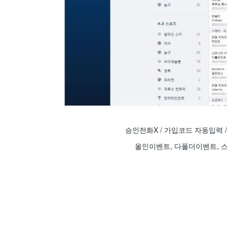
승인전화X / 가입코드 자동입력 /
올인이벤트, 다폴더이벤트, 