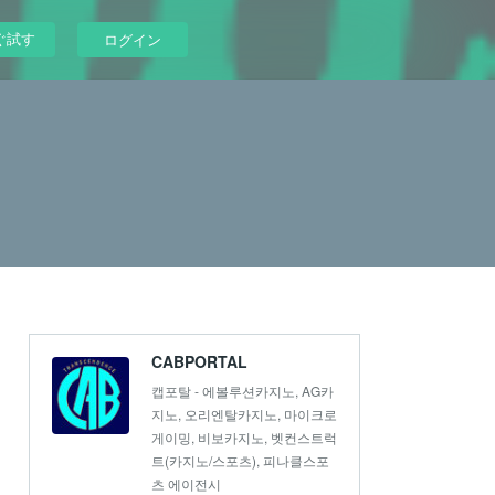
ぐ試す
ログイン
CABPORTAL
캡포탈 - 에볼루션카지노, AG카
지노, 오리엔탈카지노, 마이크로
게이밍, 비보카지노, 벳컨스트럭
트(카지노/스포츠), 피나클스포
츠 에이전시