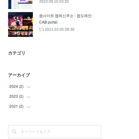
2023.09.10 03:30
캡사이트 캡최신주소 - 캡도메인-
CAB portal
2021.03.05 08:38
カテゴリ
アーカイブ
2024
(
2
)
2023
(
2
)
(
2
)
2021
(
2
)
(
2
)
(
2
)