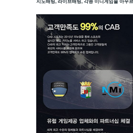
지노배팅, 라이브배팅, 각종 미니게임을 아우