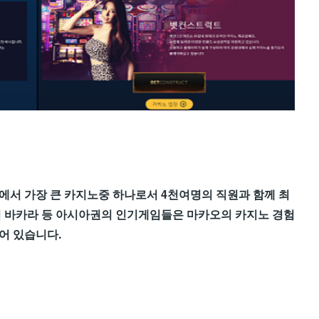
에서 가장 큰 카지노중 하나로서 4천여명의 직원과 함께 최
히 바카라 등 아시아권의 인기게임들은 마카오의 카지노 경험
어 있습니다.